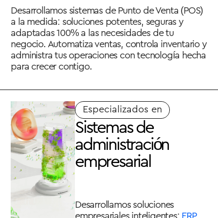
Desarrollamos sistemas de Punto de Venta (POS)
a la medida: soluciones potentes, seguras y
adaptadas 100% a las necesidades de tu
negocio. Automatiza ventas, controla inventario y
administra tus operaciones con tecnología hecha
para crecer contigo.
Especializados en
S
i
s
t
e
m
a
s
d
e
a
d
m
i
n
i
s
t
r
a
c
i
ó
n
e
m
p
r
e
s
a
r
i
a
l
Desarrollamos soluciones
empresariales inteligentes:
ERP,