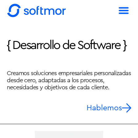
{
D
e
s
a
r
r
o
l
l
o
d
e
S
o
f
t
w
a
r
e
}
Creamos soluciones empresariales personalizadas
desde cero, adaptadas a los procesos,
necesidades y objetivos de cada cliente.
Hablemos