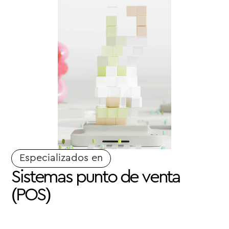
Especializados en
S
i
s
t
e
m
a
s
p
u
n
t
o
d
e
v
e
n
t
a
(
P
O
S
)